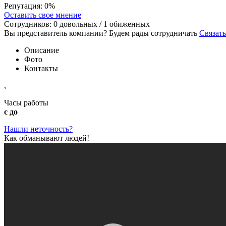
Репутация:
0%
Оставить свое мнение
Сотрудников:
0
довольных /
1
обиженных
Вы представитель компании? Будем рады сотрудничать
Связать
Описание
Фото
Контакты
,
Часы работы
с до
Нашли неточность?
Как обманывают людей!