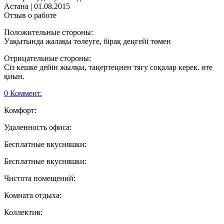
Астана
|
01.08.2015
Отзыв о работе
Положительные стороны:
Уақытында жалақы төлеуге, бірақ деңгейі төмен
Отрицательные стороны:
Сіз кешке дейін жылқы, таңертеңнен тягу соқалар керек. өте
қиын.
0 Коммент.
Комфорт:
Удаленность офиса:
Бесплатные вкусняшки:
Бесплатные вкусняшки:
Чистота помещений:
Комната отдыха:
Коллектив: