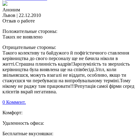
Аноним
Львов
|
22.12.2010
Отзыв о работе
Положительные стороны:
Таких не виявлено
Отрицательные стороны:
Такого колективу та байдужого й пофігістичного ставлення
керівництва до свого персоналу ще не бачила ніколи в
житті.Страшна плинність кадрів!Зарозумілість та зверхність
керівництва була виявлена ще на співбесіді.З/пл, коли
звільняєшся, можуть взагалі не віддати, особливо, якщо ти
стажуєшся чи перебуваєш на випробувальному терміні.Тому
нікому не раджу там працювати!!!Репутація самої фірми серед
клієнтів вкрай негативна.
0 Коммент.
Комфорт:
Удаленность офиса:
Бесплатные вкусняшки: