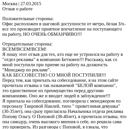
Москва
|
27.03.2015
Отзыв о работе
Положительные стороны:
Офис расположен в шаговой доступности от метро, белая З/п-
все это производит приятное впечатление на поступающего
на работу, НО ОЧЕНЬ ОБМАНЧИВО!!!
Отрицательные стороны:
ВСЕМ!ВСЕМ!ВСЕМ!
Я пишу этот отзыв для тех, кто еще не устроился на работу в
"отдел рекламы" в компанию Бетховен!!! Расскажу, как со
мной поступили при приеме на работу на должность
"Менеджер по рекламе".
КАК БЕССОВЕСТНО СО МНОЙ ПОСТУПИЛИ!!!
Перед тем, как приехать на собеседование, я на этом сайте
прочитала отзывы о так называемой "БЕЛОЙ компании",
это единственное их преимущество перед другими
компаниями. Оно же и вводит людей в заблуждение!!!
Я приехала на собеседование, поговорила с менеджером по
персоналу Таировой Наилей, типо " приветливая девушка"
(30-35лет), она сразу пригласила Начальника отдела рекламы
Попову Ольгу. О Поповой (38-40лет), я прочитала отзывы, что
она самодур, очень высокого мнения о себе, но решила сама
это проверить. Из разговора с Поповой, я узнала, что