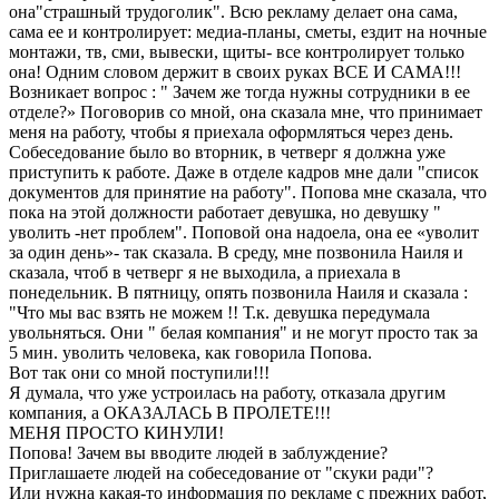
она"страшный трудоголик". Всю рекламу делает она сама,
сама ее и контролирует: медиа-планы, сметы, ездит на ночные
монтажи, тв, сми, вывески, щиты- все контролирует только
она! Одним словом держит в своих руках ВСЕ И САМА!!!
Возникает вопрос : " Зачем же тогда нужны сотрудники в ее
отделе?» Поговорив со мной, она сказала мне, что принимает
меня на работу, чтобы я приехала оформляться через день.
Собеседование было во вторник, в четверг я должна уже
приступить к работе. Даже в отделе кадров мне дали "список
документов для принятие на работу". Попова мне сказала, что
пока на этой должности работает девушка, но девушку "
уволить -нет проблем". Поповой она надоела, она ее «уволит
за один день»- так сказала. В среду, мне позвонила Наиля и
сказала, чтоб в четверг я не выходила, а приехала в
понедельник. В пятницу, опять позвонила Наиля и сказала :
"Что мы вас взять не можем !! Т.к. девушка передумала
увольняться. Они " белая компания" и не могут просто так за
5 мин. уволить человека, как говорила Попова.
Вот так они со мной поступили!!!
Я думала, что уже устроилась на работу, отказала другим
компания, а ОКАЗАЛАСЬ В ПРОЛЕТЕ!!!
МЕНЯ ПРОСТО КИНУЛИ!
Попова! Зачем вы вводите людей в заблуждение?
Приглашаете людей на собеседование от "скуки ради"?
Или нужна какая-то информация по рекламе с прежних работ,