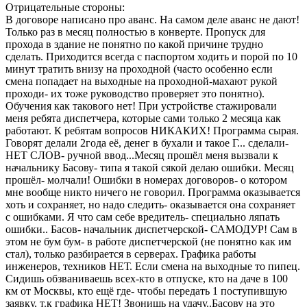
Отрицательные стороны:
В договоре написано про аванс. На самом деле аванс не дают!
Только раз в месяц полностью в конверте. Пропуск для
прохода в здание не понятно по какой причине трудно
сделать. Приходится всегда с паспортом ходить и порой по 10
минут тратить внизу на проходной (часто особенно если
смена попадает на выходные на проходной-махают рукой
проходи- их тоже руководство проверяет это понятно).
Обучения как такового нет! При устройстве стажировали
меня ребята диспетчера, которые сами только 2 месяца как
работают. К ребятам вопросов НИКАКИХ! Программа сырая.
Говорят делали 2года её, денег в бухали и такое Г... сделали-
НЕТ СЛОВ- ручной ввод...Месяц прошёл меня вызвали к
начальнику Басову- типа я такой сякой делаю ошибки. Месяц
прошёл- молчали! Ошибки в номерах договоров- о котором
мне вообще никто ничего не говорил. Программа оказывается
хоть и сохраняет, но надо следить- оказывается она сохраняет
с ошибками. Я что сам себе вредитель- специально ляпать
ошибки.. Басов- начальник диспетчерской- САМОДУР! Сам в
этом не бум бум- в работе диспетчерской (не понятно как им
стал), только разбирается в серверах. Графика работы
инженеров, техников НЕТ. Если смена на выходные то пипец.
Сидишь обзваниваешь всех-кто в отпуске, кто на даче в 100
км от Москвы, кто ещё где- чтобы передать 1 поступившую
заявку, т.к графика НЕТ! Звонишь на удачу..Басову на это