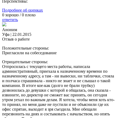
Перспективы:
Подробнее об оценках
0
хорошо /
0
плохо
ответить
Аноним
Уфа
|
22.01.2015
Отзыв о работе
Положительные стороны:
Пригласили на собеседование
Отрицательные стороны:
Отпросилась с текущего места работы, написала
административный, приехала к назначенному времени по
назначенному адресу, а там - ни вывески, ни таблички, стояла
и полчаса спрашивала - никто не знает и не слышал о такой
компании. В итоге кое-как (долго не брали трубку)
дозвонилась до девушки с которой я общалась, она сказала -
извините, но директор не сможет вас принять, он сегодня
утром уехал по важным делам. Я хотела, чтобы меня хоть кто-
то принял, но меня даже не пустили и не объяснили где их
офис спрятан, выходит я зря съездила. Мне обещали
перезвонить на днях и состыковать с начальством, но опять