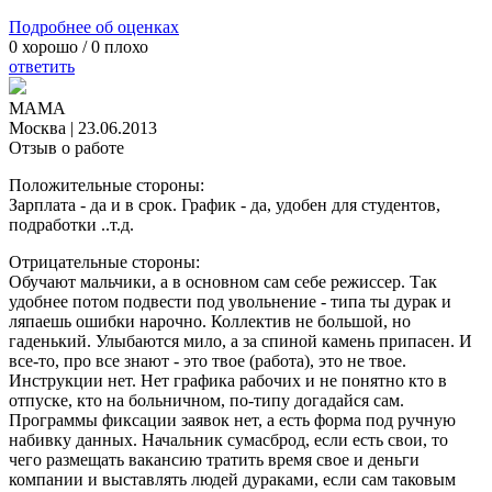
Подробнее об оценках
0
хорошо /
0
плохо
ответить
МАМА
Москва
|
23.06.2013
Отзыв о работе
Положительные стороны:
Зарплата - да и в срок. График - да, удобен для студентов,
подработки ..т.д.
Отрицательные стороны:
Обучают мальчики, а в основном сам себе режиссер. Так
удобнее потом подвести под увольнение - типа ты дурак и
ляпаешь ошибки нарочно. Коллектив не большой, но
гаденький. Улыбаются мило, а за спиной камень припасен. И
все-то, про все знают - это твое (работа), это не твое.
Инструкции нет. Нет графика рабочих и не понятно кто в
отпуске, кто на больничном, по-типу догадайся сам.
Программы фиксации заявок нет, а есть форма под ручную
набивку данных. Начальник сумасброд, если есть свои, то
чего размещать вакансию тратить время свое и деньги
компании и выставлять людей дураками, если сам таковым