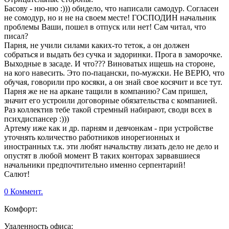
Басову - ню-ню :))) обидело, что написали самодур. Согласен
не сомодур, но и не на своем месте! ГОСПОДИН начальник
проблемы Ваши, пошел в отпуск или нет! Сам читал, что
писал?
Парня, не учили силами каких-то теток, а он должен
собраться и выдать без сучка и задоринки. Прога в заморочке.
Выходные в засаде. И что??? Виноватых ищешь на стороне,
на кого навесить. Это по-пацански, по-мужски. Не ВЕРЮ, что
обучая, говорили про косяки, а он знай свое косячит и все тут.
Парня же не на аркане тащили в компанию? Сам пришел,
значит его устроили договорные обязательства с компанией.
Раз коллектив тебе такой стремный набирают, своди всех в
психдиспансер :)))
Артему иже как и др. парням и девчонкам - при устройстве
уточнять количество работников инорегионных и
иностранных т.к. эти любят начальству лизать дело не дело и
опустят в любой момент В таких конторах зарвавшиеся
начальники предпочтительно именно серпентарий!
Салют!
0 Коммент.
Комфорт:
Удаленность офиса: