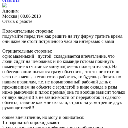
ответить
Аноним
Москва
|
08.06.2013
Отзыв о работе
Положительные стороны:
подумайте перед тем как решите на эту фирму тратить время,
они даже не стоят потраченого часа на интерьвью с вами
Отрицательные стороны:
офис маленький , пустой, складывается впечатление, что
люди сидят на чемоданах и по команде готовы покинуть
помещение в считаные минуты( очень подозрительно). На
собеседовании пытаюся сразу объеснить, что ты не кто и не
чего не знаешь, а если готов работать, то будешь работать по
нашим правилам, т.е. не нормированый рабочий день с
проживанием на объекте с зарплатой в виде оклада в разы
ниже рыночной и плюс премия( она то вообще зависит только
от двух людей!!! в не зависимости от переработок и сданого
объекта, главное как мне сказали, строго на усмотрение двух
руководителей!!
общее впечатление, но могу и ошибаться:
1-с зарплатой опрокидывают
2-соц. пакет там также мифичен как и стабильность