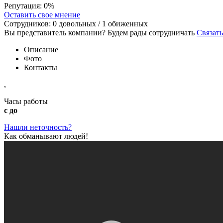
Репутация:
0%
Оставить свое мнение
Сотрудников:
0
довольных /
1
обиженных
Вы представитель компании? Будем рады сотрудничать
Связать
Описание
Фото
Контакты
,
Часы работы
с до
Нашли неточность?
Как обманывают людей!