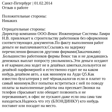
Санкт-Петербург
|
01.02.2014
Отзыв о работе
Положительные стороны:
Никаких
Отрицательные стороны:
Директор компании ООО-Векос Инженерные Системы Ламри
Н.В. привлекает к строительству работников без оформления
соответствующих документов.По факту выполнения работ
деньги не выплачиваются.Ссылаясь на задержку
перечисления финансов другими фирмами(Заказчиками)
.Большинство работников фирмы Векос так и не дождавшись
денежных выплат попросту увольнялись.Эти деньги оседают
в её кармане,она ходит не в дешёвых шмотках,пользуется не
дешёвой парфюмерией и естественно ездит не на каком
нибудь дешёвом авто, а как минимум на Ауди Q5.Как
известно бухгалтерия у неё чёрная,налогов если и платит то
самый минимум.Все попытки встретиться с ней по поводу
оплаты за выполненные работы она пресекает:Звонки на
телефон сбрасывает или обещает позвонить и не
перезванивает, в офис не пускают-даже если она сама там
находиться.Надеюсь что эту (БЛОНДИНКУ) кто нибудь
поставит или посадит на место.