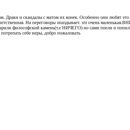
м. Драки и скандалы с матом их конек. Особенно они любят это
ветственная. На переговоры опаздывает. з/п очень маленькая.В
дарили философский камень(т.е НИЧЕГО) но сами поели и попили
т потрепать себе неры, добро пожаловать