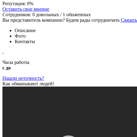
Репутация:
0%
Оставить свое мнение
Сотрудников:
0
довольных /
1
обиженных
Вы представитель компании? Будем рады сотрудничать
Связать
Описание
Фото
Контакты
,
Часы работы
с до
Нашли неточность?
Как обманывают людей!