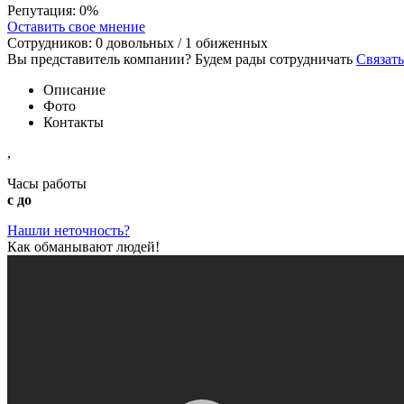
Репутация:
0%
Оставить свое мнение
Сотрудников:
0
довольных /
1
обиженных
Вы представитель компании? Будем рады сотрудничать
Связать
Описание
Фото
Контакты
,
Часы работы
с до
Нашли неточность?
Как обманывают людей!